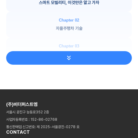
스마트 모빌리티, 이것만은 알고 가자
Chapter 02
자율주행차 기술
Chapter 03
자율주행차 기반 기술 1 - 센싱 디바이스
Chapter 04
자율주행차 기반 기술 2 -
빅데이터 & 이미지 처리
Chapter 05
(주)비더퍼스트엠
자율주행차 기반 기술 3 - 인공지능
서울시 광진구 능동로352 2층
사업자등록번호 : 152-86-02768
통신판매업 신고번호: 제 2025-서울광진-0278 호
Chapter 06
CONTACT
스마트 모빌리티 운영 시스템 SW